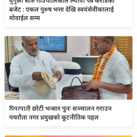
मुगुको
सोरु गाउँपालिकाले ल्यायो ५७ करोडको
बजेट : एकल पुरुष भत्ता देखि स्वयंसेवीकालाई
मोवाईल सम्म
पिपरपाती
छोटी भन्सार पुनः सञ्चालन गराउन
पचरौता नगर प्रमुखको कूटनीतिक पहल