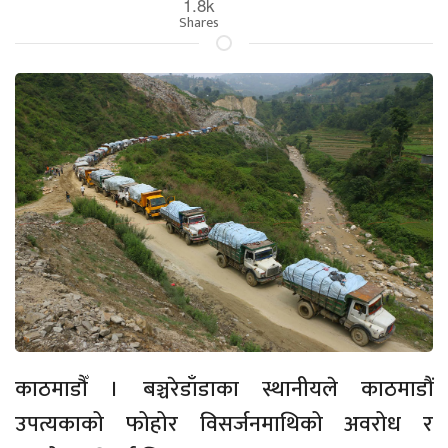
1.8k
Shares
काठमाडौँ । बञ्चरेडाँडाका स्थानीयले काठमाडौं
उपत्यकाको फोहोर विसर्जनमाथिको अवरोध र