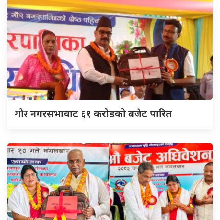
गौर
नगरसभावाट ६१ करोडको बजेट पारित