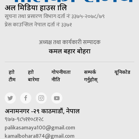
अल मिडिया हाउस प्रालि
सूचना तथा प्रसारण विभाग दर्ता नंः ३३७५-२०७८/७९
प्रेस काउन्सिल नेपाल दर्ता नंः ३३७१
अध्यक्ष तथा कार्यकारी सम्पादक
कमल बहादुर बोहरा
हाम्रो
हाम्रो
गोपनीयता
सम्पर्क
यूनिकोड
टीम
बारेमा
नीति
गर्नुहोस्
अनामनगर -२९ काठमाडौं, नेपाल
९७७-९८५११०८१२८
palikasamaya100@gmail.com
kamalbohara874@gmail.com