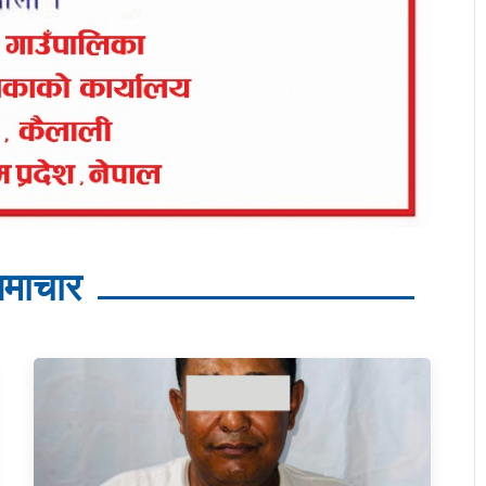
माचार