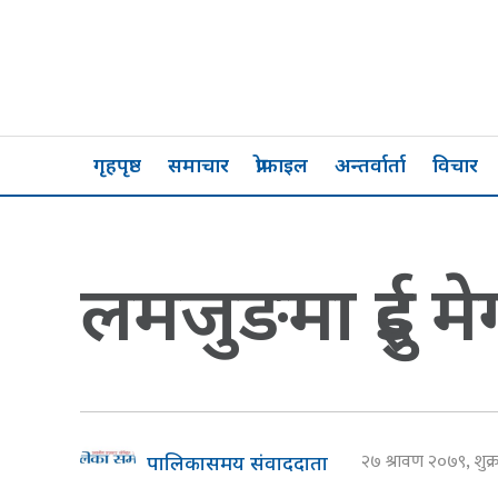
गृहपृष्ठ
समाचार
प्रोफाइल
अन्तर्वार्ता
विचार
लमजुङमा दुई मेग
२७ श्रावण २०७९, शुक
पालिकासमय संवाददाता