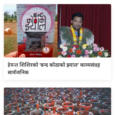
हेमन्त
शिशिरको ‘बन्द कोठाको झ्याल’ काव्यसंग्रह
सार्वजनिक