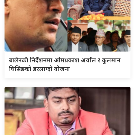
बालेनको
निर्देशनमा ओमप्रकाश अर्याल र कुलमान
घिसिङको डरलाग्दो योजना