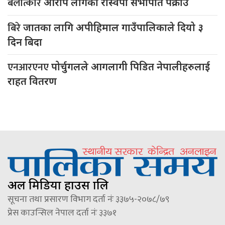
बलात्कार
आरोप लागेका रास्वपा सभापति पक्राउ
बिरे
जातका लागि अपीहिमाल गाउँपालिकाले दियो ३
दिन बिदा
एनआरएनए
पोर्चुगलले आगलागी पिडित नेपालीहरुलाई
राहत वितरण
अल मिडिया हाउस प्रालि
सूचना तथा प्रसारण विभाग दर्ता नंः ३३७५-२०७८/७९
प्रेस काउन्सिल नेपाल दर्ता नंः ३३७१