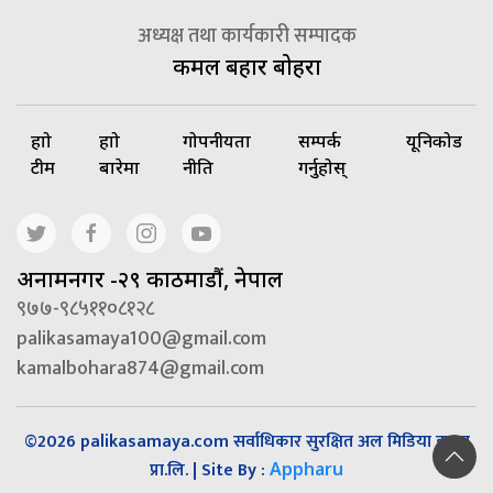
अध्यक्ष तथा कार्यकारी सम्पादक
कमल बहादुर बोहरा
हाम्रो
हाम्रो
गोपनीयता
सम्पर्क
यूनिकोड
टीम
बारेमा
नीति
गर्नुहोस्
अनामनगर -२९ काठमाडौं, नेपाल
९७७-९८५११०८१२८
palikasamaya100@gmail.com
kamalbohara874@gmail.com
©2026 palikasamaya.com सर्वाधिकार सुरक्षित अल मिडिया हाउस
प्रा.लि. | Site By :
Appharu