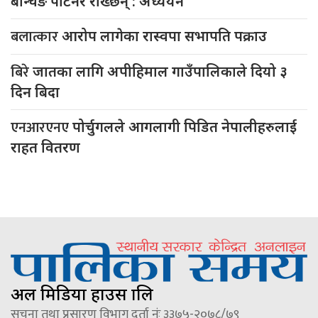
बेन्चिङ पार्टनर राख्छन् : अध्ययन
बलात्कार
आरोप लागेका रास्वपा सभापति पक्राउ
बिरे
जातका लागि अपीहिमाल गाउँपालिकाले दियो ३
दिन बिदा
एनआरएनए
पोर्चुगलले आगलागी पिडित नेपालीहरुलाई
राहत वितरण
अल मिडिया हाउस प्रालि
सूचना तथा प्रसारण विभाग दर्ता नंः ३३७५-२०७८/७९