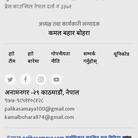
प्रेस काउन्सिल नेपाल दर्ता नंः ३३७१
अध्यक्ष तथा कार्यकारी सम्पादक
कमल बहादुर बोहरा
हाम्रो
हाम्रो
गोपनीयता
सम्पर्क
यूनिकोड
टीम
बारेमा
नीति
गर्नुहोस्
अनामनगर -२९ काठमाडौं, नेपाल
९७७-९८५११०८१२८
palikasamaya100@gmail.com
kamalbohara874@gmail.com
©2026 palikasamaya.com सर्वाधिकार सुरक्षित अल मिडिया हाउस