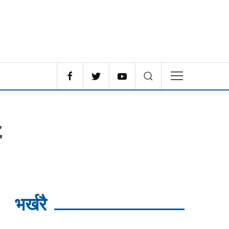
ा
भर्खरै