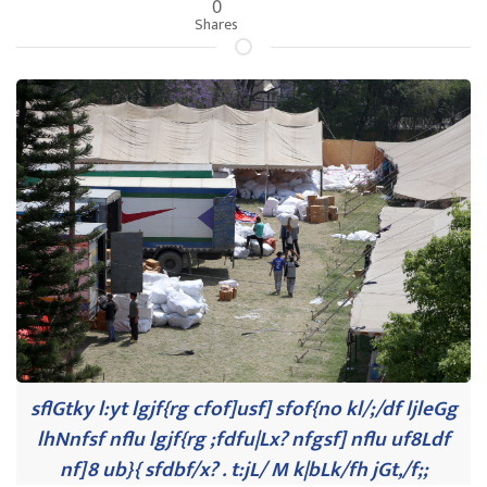
0
Shares
sflGtky l:yt lgjf{rg cfof]usf] sfof{no kl/;/df ljleGg
lhNnfsf nflu lgjf{rg ;fdfu|Lx? nfgsf] nflu uf8Ldf
nf]8 ub}{ sfdbf/x? . t:jL/ M k|bLk/fh jGt,/f;;