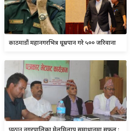
काठमाडौं
महानगरभित्र धूम्रपान गरे ५०० जरिवाना
प्युठान
नगरपालिका मेलमिलाप समाधानमा सफल :