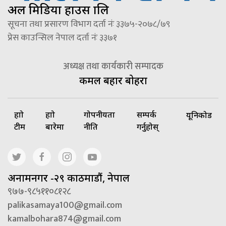
अल मिडिया हाउस प्रालि
सूचना तथा प्रसारण विभाग दर्ता नंः ३३७५-२०७८/७९
प्रेस काउन्सिल नेपाल दर्ता नंः ३३७१
अध्यक्ष तथा कार्यकारी सम्पादक
कमल बहादुर बोहरा
हाम्रो
हाम्रो
गोपनीयता
सम्पर्क
यूनिकोड
टीम
बारेमा
नीति
गर्नुहोस्
अनामनगर -२९ काठमाडौं, नेपाल
९७७-९८५११०८१२८
palikasamaya100@gmail.com
kamalbohara874@gmail.com