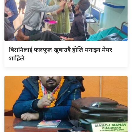
बिरामिलाई
फलफूल खुवाउदै होलि मनाइन मेयर
शाहिले