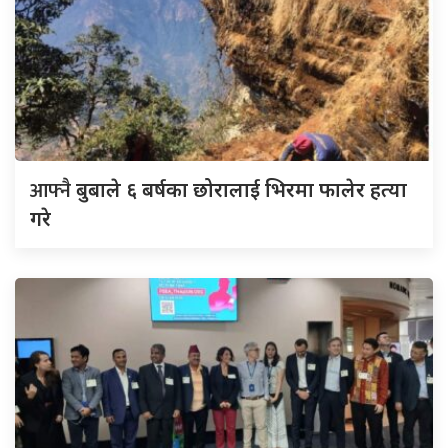
आफ्नै
बुबाले ६ बर्षका छोरालाई भिरमा फालेर हत्या
गरे