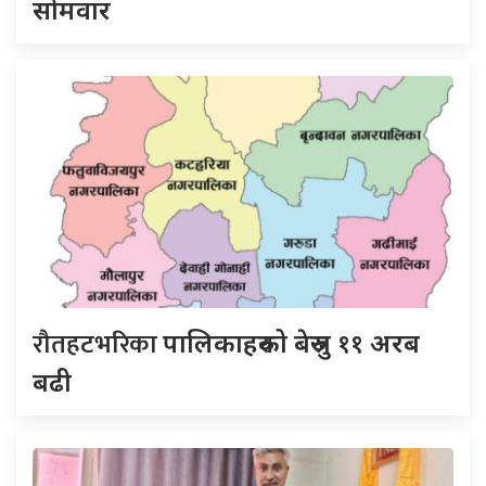
साेमवार
रौतहटभरिका
पालिकाहरुको बेरुजु ११ अरब
बढी