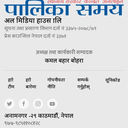
अल मिडिया हाउस प्रालि
सूचना तथा प्रसारण विभाग दर्ता नंः ३३७५-२०७८/७९
प्रेस काउन्सिल नेपाल दर्ता नंः ३३७१
अध्यक्ष तथा कार्यकारी सम्पादक
कमल बहादुर बोहरा
हाम्रो
हाम्रो
गोपनीयता
सम्पर्क
यूनिकोड
टीम
बारेमा
नीति
गर्नुहोस्
अनामनगर -२९ काठमाडौं, नेपाल
९७७-९८५११०८१२८